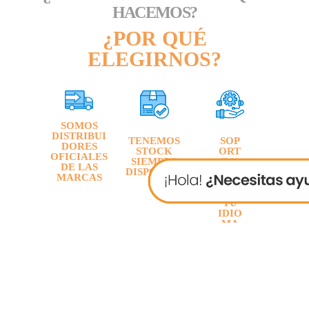
HACEMOS?
¿POR QUÉ
ELEGIRNOS?
SOMOS
DISTRIBUI
TENEMOS
SOP
DORES
STOCK
ORT
OFICIALES
SIEMPRE
E Y
DE LAS
DISPONIBL
GAR
MARCAS
E
ANTÍ
A EN
TU
IDIO
MA
POR
M2M
DAT
AGL
OBA
L