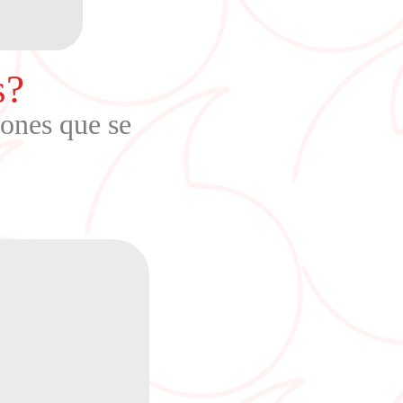
s?
iones que se