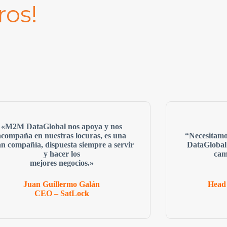
ros!
«M2M DataGlobal nos apoya y nos
acompaña en nuestras locuras, es una
“Necesitam
an compañía, dispuesta siempre a servir
DataGlobal
y hacer los
cam
mejores negocios.»
Juan Guillermo Galán
Head 
CEO – SatLock