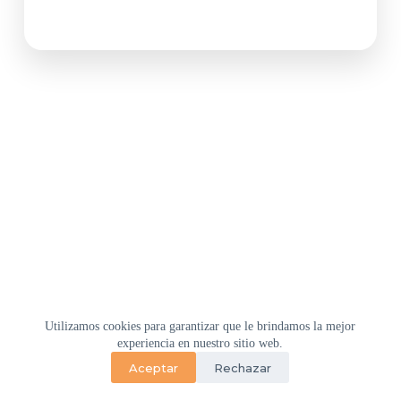
Utilizamos cookies para garantizar que le brindamos la mejor
Home
Empresa
Soluciones
M2M CENTER
experiencia en nuestro sitio web.
Blog M2M Lover
Contacto
Aceptar
Rechazar
Copyright © 2026 M2M DataGlobal - Sitio desarrollado por
Lofthost