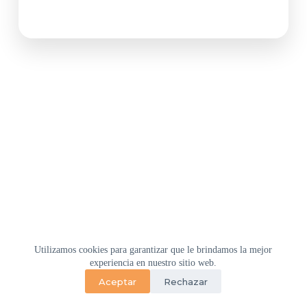
Utilizamos cookies para garantizar que le brindamos la mejor
Home
Empresa
Soluciones
M2M CENTER
experiencia en nuestro sitio web.
Blog M2M Lover
Contacto
Aceptar
Rechazar
Copyright © 2026 M2M DataGlobal - Sitio desarrollado por
Lofthost