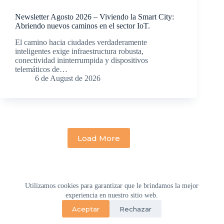
Newsletter Agosto 2026 – Viviendo la Smart City:
Abriendo nuevos caminos en el sector IoT.
El camino hacia ciudades verdaderamente
inteligentes exige infraestructura robusta,
conectividad ininterrumpida y dispositivos
telemáticos de…
6 de August de 2026
Load More
Utilizamos cookies para garantizar que le brindamos la mejor
Home
Empresa
Soluciones
experiencia en nuestro sitio web.
M2M CENTER
Blog M2M Lover
Contacto
Aceptar
Rechazar
Copyright © 2026 M2M DataGlobal - Sitio desarrollado por
Lofthost