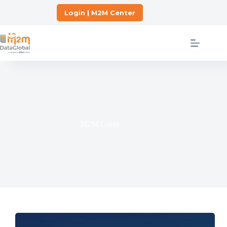
Skip
to
Login | M2M Center
content
M2M Lover