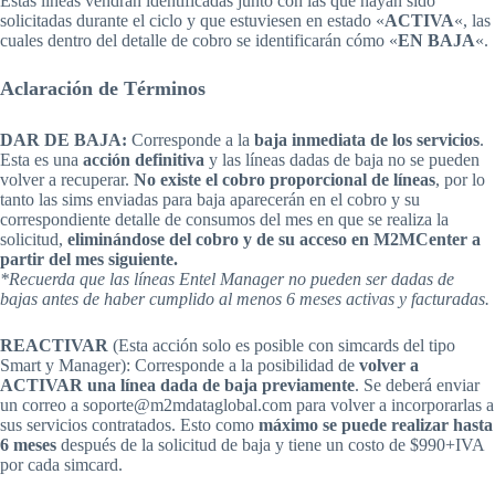
Estas líneas vendrán identificadas junto con las que hayan sido
solicitadas durante el ciclo y que estuviesen en estado «
ACTIVA
«, las
cuales dentro del detalle de cobro se identificarán cómo «
EN
BAJA
«.
Aclaración de Términos
DAR DE BAJA:
Corresponde a la
baja inmediata de los servicios
.
Esta es una
acción definitiva
y las líneas dadas de baja no se pueden
volver a recuperar.
No existe el cobro proporcional de líneas
, por lo
tanto las sims enviadas para baja aparecerán en el cobro y su
correspondiente detalle de consumos del mes en que se realiza la
solicitud,
eliminándose del cobro y de su acceso en M2MCenter a
partir del mes siguiente.
*Recuerda que las líneas Entel Manager no pueden ser dadas de
bajas antes de haber cumplido al menos 6 meses activas y facturadas.
REACTIVAR
(Esta acción solo es posible con simcards del tipo
Smart y Manager): Corresponde a la posibilidad de
volver a
ACTIVAR una línea dada de baja previamente
. Se deberá enviar
un correo a soporte@m2mdataglobal.com para volver a incorporarlas a
sus servicios contratados. Esto como
máximo se puede realizar hasta
6 meses
después de la solicitud de baja y tiene un costo de $990+IVA
por cada simcard.