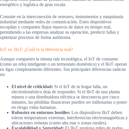
energético y logística de gran escala.
Consiste en la interconexión de sensores, instrumentos y maquinaria
industrial mediante redes de comunicación. Estos dispositivos
recopilan y comparten flujos masivos de datos en tiempo real,
permitiendo a las empresas analizar su operación, predecir fallas y
optimizar procesos de forma autónoma.
IoT vs. IIoT: ¿Cuál es la diferencia real?
Aunque comparten la misma raíz tecnológica, el IoT de consumo
(como un reloj inteligente o un termostato doméstico) y el IIoT operan
en ligas completamente diferentes. Sus principales diferencias radican
en:
El nivel de criticidad:
Si el IoT de tu hogar falla, un
electrodoméstico deja de responder. Si el IIoT de una planta
minera o una distribuidora eléctrica se desconecta por cinco
minutos, las pérdidas financieras pueden ser millonarias o poner
en riesgo vidas humanas.
Robustez en entornos hostiles:
Los dispositivos IIoT deben
tolerar temperaturas extremas, interferencias electromagnéticas y
ubicaciones remotas (como alta mar o zonas rurales).
Escalabilidad y Seguridad:
El IIoT gestiona miles de nodos