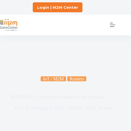
Login | M2M Center
IoT / M2M
Routers
WEBINAR: Conectividad Industrial con Teltonika
El
25 de February de 2025
In
IoT / M2M
,
Routers