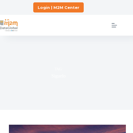
Skip
to
Login | M2M Center
content
TAG:
Siguelo