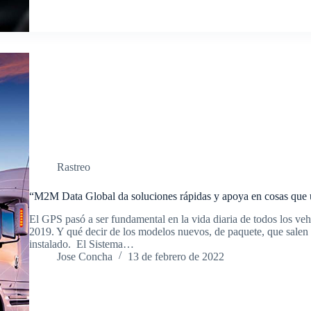
Rastreo
“M2M Data Global da soluciones rápidas y apoya en cosas que
El GPS pasó a ser fundamental en la vida diaria de todos los v
2019. Y qué decir de los modelos nuevos, de paquete, que salen 
instalado. El Sistema…
Jose Concha
13 de febrero de 2022